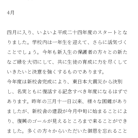
新着情報一覧
交通アクセス
入試情報・募集要項
お問合せ
教養スタイル
4月
フェンシング部
自然観察部
入試情報・募集要項
寄付金のお願い
Q＆A
商業科
新体操部
簿記・パソコン部
資料請求
四月に入り、いよいよ平成二十四年度のスタートとな
学校評価
パンフレット
りました。学校内は一年生を迎えて、さらに活気づく
空手道部
インターアクト部
いじめ防止基本法
ことでしょう。今年も新入生の保護者の方々との新た
駅伝部
雅楽部
なご縁を大切にして、共に生徒の育成に力を尽くして
お問合せ
いきたいと決意を強くするものであります。
吹奏楽部
個人情報保護法
今年度は新校舎完成により、東日本大震災から決別
〒310-0041 茨城県水戸市上水戸1丁目2番1号
マナーライフ部
TEL.029-224-4124
FAX.029-221-6660
し、名実ともに復活する記念すべき年度になるはずで
サイトマップ
プライバシーポリシー
あります。昨年の三月十一日以来、様々な困難があり
e-sports部
ましたが、新校舎の建設が今月中旬に始まることによ
り、復興のゴールが見えるところまで来ることができ
ました。多くの方々からいただいた御恩を忘れること