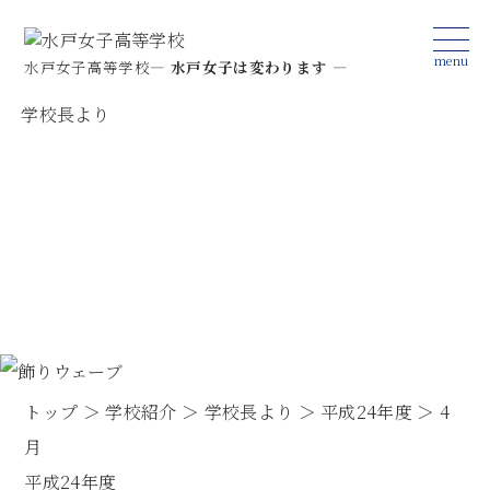
menu
水戸女子高等学校
— 水戸女子は変わります —
学校長より
トップへ
学校のご紹介
学校のご紹介
スタイル紹介
教育理念・沿革
英語スタイル
部活動紹介
学校長挨拶
福祉スタイル
部活動紹介
文化部
入学案内
トップ
＞
学校紹介
＞
学校長より
＞
平成24年度
＞
4
校舎
家政スタイル
運動部
美術部
在校生・卒業生への連絡
学校情報
月
制服
特進スタイル
平成24年度
ソフトテニス部
書道部
入試関連の行事