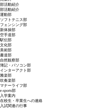
部活動紹介
部活動紹介
運動部
ソフトテニス部
フェンシング部
新体操部
空手道部
駅伝部
文化部
美術部
書道部
自然観察部
簿記・パソコン部
インターアクト部
雅楽部
吹奏楽部
マナーライフ部
e-sports部
入学案内
在校生・卒業生への連絡
入試関連の行事