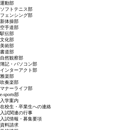
運動部
ソフトテニス部
フェンシング部
新体操部
空手道部
駅伝部
文化部
美術部
書道部
自然観察部
簿記・パソコン部
インターアクト部
雅楽部
吹奏楽部
マナーライフ部
e-sports部
入学案内
在校生・卒業生への連絡
入試関連の行事
入試情報・募集要項
資料請求