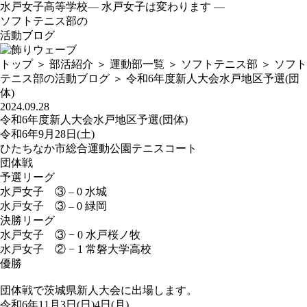
水戸女子高等学校
— 水戸女子は変わります —
ソフトテニス部の
活動ブログ
トップ
＞
部活紹介
＞
運動部一覧
＞
ソフトテニス部
＞
ソフト
テニス部の活動ブログ
＞
令和6年度新人大会水戸地区予選(団
体)
2024.09.28
令和6年度新人大会水戸地区予選(団体)
令和6年9月28日(土)
ひたちなか市総合運動公園テニスコート
団体戦
予選リーグ
水戸女子 ③ – 0 水城
水戸女子 ③ – 0 緑岡
決勝リーグ
水戸女子 ③ − 0 水戸桜ノ牧
水戸女子 ② − 1 常磐大学高校
優勝
団体戦で茨城県新人大会に出場します。
令和6年11月3日(日)4日(月)