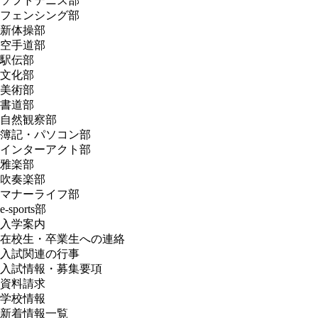
ソフトテニス部
フェンシング部
新体操部
空手道部
駅伝部
文化部
美術部
書道部
自然観察部
簿記・パソコン部
インターアクト部
雅楽部
吹奏楽部
マナーライフ部
e-sports部
入学案内
在校生・卒業生への連絡
入試関連の行事
入試情報・募集要項
資料請求
学校情報
新着情報一覧