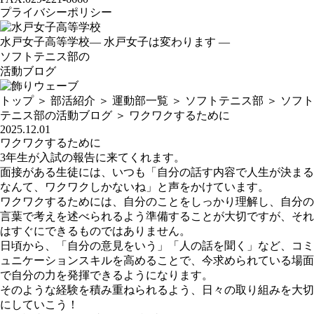
プライバシーポリシー
水戸女子高等学校
— 水戸女子は変わります —
ソフトテニス部の
活動ブログ
トップ
＞
部活紹介
＞
運動部一覧
＞
ソフトテニス部
＞
ソフト
テニス部の活動ブログ
＞
ワクワクするために
2025.12.01
ワクワクするために
3年生が入試の報告に来てくれます。
面接がある生徒には、いつも「自分の話す内容で人生が決まる
なんて、ワクワクしかないね」と声をかけています。
ワクワクするためには、自分のことをしっかり理解し、自分の
言葉で考えを述べられるよう準備することが大切ですが、それ
はすぐにできるものではありません。
日頃から、「自分の意見をいう」「人の話を聞く」など、コミ
ュニケーションスキルを高めることで、今求められている場面
で自分の力を発揮できるようになります。
そのような経験を積み重ねられるよう、日々の取り組みを大切
にしていこう！