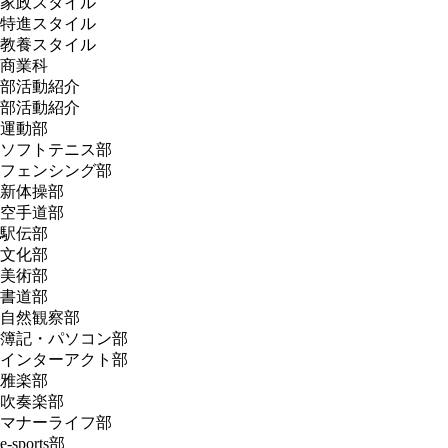
家政スタイル
特進スタイル
教養スタイル
商業科
部活動紹介
部活動紹介
運動部
ソフトテニス部
フェンシング部
新体操部
空手道部
駅伝部
文化部
美術部
書道部
自然観察部
簿記・パソコン部
インターアクト部
雅楽部
吹奏楽部
マナーライフ部
e-sports部