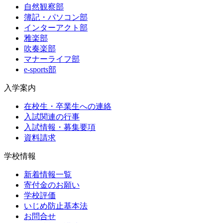
自然観察部
簿記・パソコン部
インターアクト部
雅楽部
吹奏楽部
マナーライフ部
e-sports部
入学案内
在校生・卒業生への連絡
入試関連の行事
入試情報・募集要項
資料請求
学校情報
新着情報一覧
寄付金のお願い
学校評価
いじめ防止基本法
お問合せ