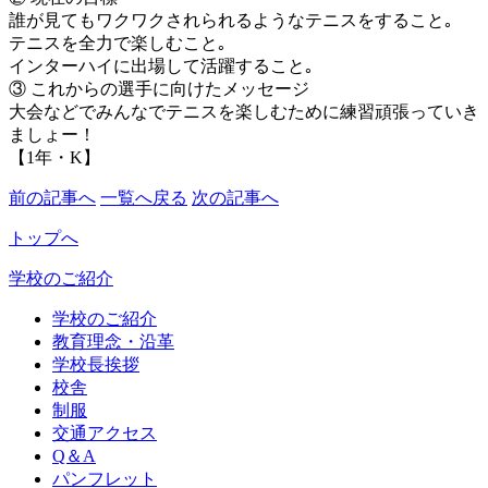
誰が見てもワクワクされられるようなテニスをすること｡
テニスを全力で楽しむこと｡
インターハイに出場して活躍すること｡
③ これからの選手に向けたメッセージ
大会などでみんなでテニスを楽しむために練習頑張っていき
ましょー！
【1年・K】
前の記事へ
一覧へ戻る
次の記事へ
トップへ
学校のご紹介
学校のご紹介
教育理念・沿革
学校長挨拶
校舎
制服
交通アクセス
Q＆A
パンフレット