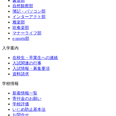
書道部
自然観察部
簿記・パソコン部
インターアクト部
雅楽部
吹奏楽部
マナーライフ部
e-sports部
入学案内
在校生・卒業生への連絡
入試関連の行事
入試情報・募集要項
資料請求
学校情報
新着情報一覧
寄付金のお願い
学校評価
いじめ防止基本法
お問合せ