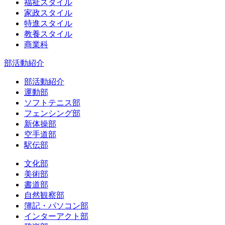
福祉スタイル
家政スタイル
特進スタイル
教養スタイル
商業科
部活動紹介
部活動紹介
運動部
ソフトテニス部
フェンシング部
新体操部
空手道部
駅伝部
文化部
美術部
書道部
自然観察部
簿記・パソコン部
インターアクト部