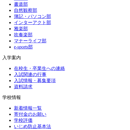
書道部
自然観察部
簿記・パソコン部
インターアクト部
雅楽部
吹奏楽部
マナーライフ部
e-sports部
入学案内
在校生・卒業生への連絡
入試関連の行事
入試情報・募集要項
資料請求
学校情報
新着情報一覧
寄付金のお願い
学校評価
いじめ防止基本法