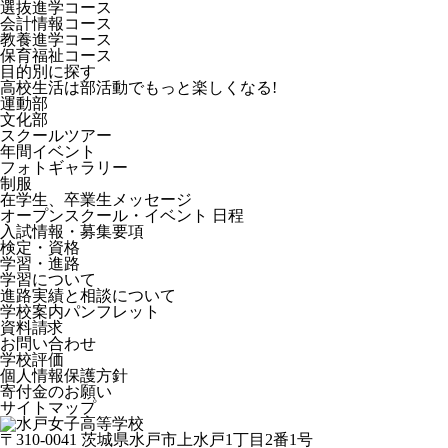
選抜進学コース
会計情報コース
教養進学コース
保育福祉コース
目的別に探す
高校生活は部活動でもっと楽しくなる!
運動部
文化部
スクールツアー
年間イベント
フォトギャラリー
制服
在学生、卒業生メッセージ
オープンスクール・イベント 日程
入試情報・募集要項
検定・資格
学習・進路
学習について
進路実績と相談について
学校案内パンフレット
資料請求
お問い合わせ
学校評価
個人情報保護方針
寄付金のお願い
サイトマップ
〒310-0041 茨城県水戸市上水戸1丁目2番1号