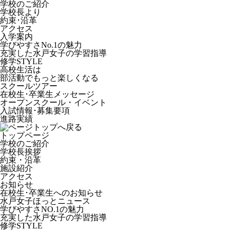
学校のご紹介
学校長より
約束･沿革
アクセス
入学案内
学びやすさNo.1の魅力
充実した水戸女子の学習指導
修学STYLE
高校生活は
部活動でもっと楽しくなる
スクールツアー
在校生･卒業生メッセージ
オープンスクール・イベント
入試情報･募集要項
進路実績
トップページ
学校のご紹介
学校長挨拶
約束・沿革
施設紹介
アクセス
お知らせ
在校生･卒業生へのお知らせ
水戸女子ほっとニュース
学びやすさNO.1の魅力
充実した水戸女子の学習指導
修学STYLE