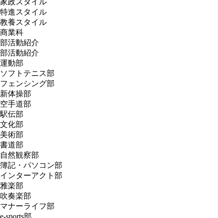
家政スタイル
特進スタイル
教養スタイル
商業科
部活動紹介
部活動紹介
運動部
ソフトテニス部
フェンシング部
新体操部
空手道部
駅伝部
文化部
美術部
書道部
自然観察部
簿記・パソコン部
インターアクト部
雅楽部
吹奏楽部
マナーライフ部
e-sports部