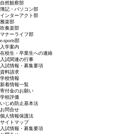
自然観察部
簿記・パソコン部
インターアクト部
雅楽部
吹奏楽部
マナーライフ部
e-sports部
入学案内
在校生・卒業生への連絡
入試関連の行事
入試情報・募集要項
資料請求
学校情報
新着情報一覧
寄付金のお願い
学校評価
いじめ防止基本法
お問合せ
個人情報保護法
サイトマップ
入試情報・募集要項