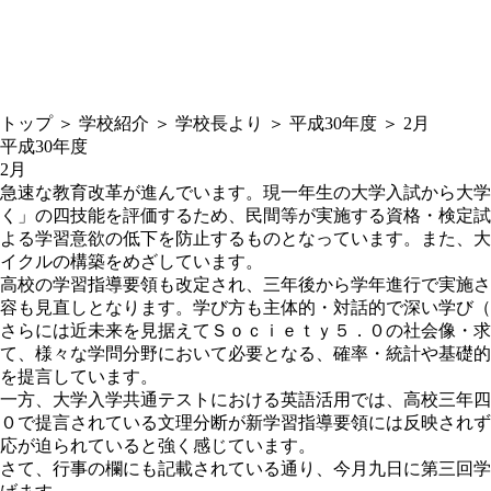
トップ
＞
学校紹介
＞
学校長より
＞
平成30年度
＞
2月
平成30年度
2月
急速な教育改革が進んでいます。現一年生の大学入試から大
く」の四技能を評価するため、民間等が実施する資格・検定試
よる学習意欲の低下を防止するものとなっています。また、大
イクルの構築をめざしています。
高校の学習指導要領も改定され、三年後から学年進行で実施さ
容も見直しとなります。学び方も主体的・対話的で深い学び（
さらには近未来を見据えてＳｏｃｉｅｔｙ５．０の社会像・求
て、様々な学問分野において必要となる、確率・統計や基礎的
を提言しています。
一方、大学入学共通テストにおける英語活用では、高校三年四
０で提言されている文理分断が新学習指導要領には反映されず
応が迫られていると強く感じています。
さて、行事の欄にも記載されている通り、今月九日に第三回学