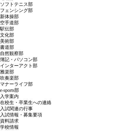
ソフトテニス部
フェンシング部
新体操部
空手道部
駅伝部
文化部
美術部
書道部
自然観察部
簿記・パソコン部
インターアクト部
雅楽部
吹奏楽部
マナーライフ部
e-sports部
入学案内
在校生・卒業生への連絡
入試関連の行事
入試情報・募集要項
資料請求
学校情報