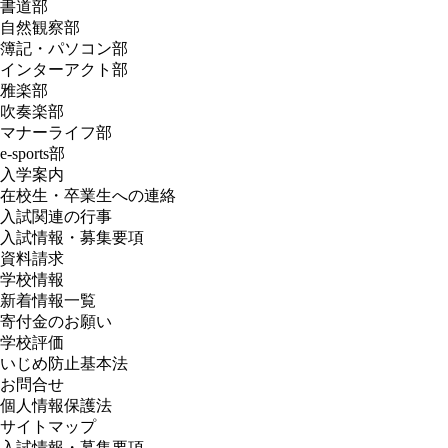
書道部
自然観察部
簿記・パソコン部
インターアクト部
雅楽部
吹奏楽部
マナーライフ部
e-sports部
入学案内
在校生・卒業生への連絡
入試関連の行事
入試情報・募集要項
資料請求
学校情報
新着情報一覧
寄付金のお願い
学校評価
いじめ防止基本法
お問合せ
個人情報保護法
サイトマップ
入試情報・募集要項