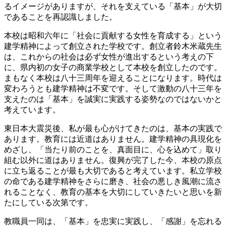
るイメージがありますが、それを支えている「基本」が大切
であることを再認識しました。
本校は昭和六年に「社会に貢献する女性を育成する」という
建学精神によって創立された学校です。創立者鈴木米蔵先生
は、これからの社会は必ず女性が進出するという考えの下
に、県内初の女子の商業学校として本校を創立したのです。
まもなく本校は八十三周年を迎えることになります。時代は
変わろうとも建学精神は不変です。そして激動の八十三年を
支えたのは「基本」を誠実に実践する姿勢なのではないかと
考えています。
東日本大震災後、私が最も心がけてきたのは、基本の実践で
あります。教育には近道はありません。建学精神の具現化を
めざし、「当たり前のことを、真面目に、心を込めて」取り
組む以外に道はありません。復興が完了した今、本校の原点
に立ち返ることが最も大切であると考えています。私立学校
の命である建学精神をさらに磨き、社会の悪しき風潮に流さ
れることなく、教育の基本を大切にしていきたいと思いを新
たにしている次第です。
教職員一同は、「基本」を忠実に実践し、「感謝」を忘れる