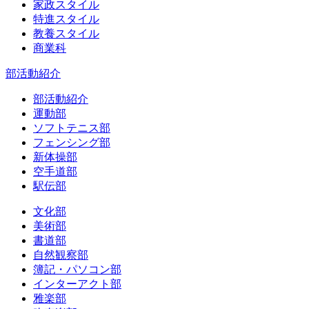
家政スタイル
特進スタイル
教養スタイル
商業科
部活動紹介
部活動紹介
運動部
ソフトテニス部
フェンシング部
新体操部
空手道部
駅伝部
文化部
美術部
書道部
自然観察部
簿記・パソコン部
インターアクト部
雅楽部