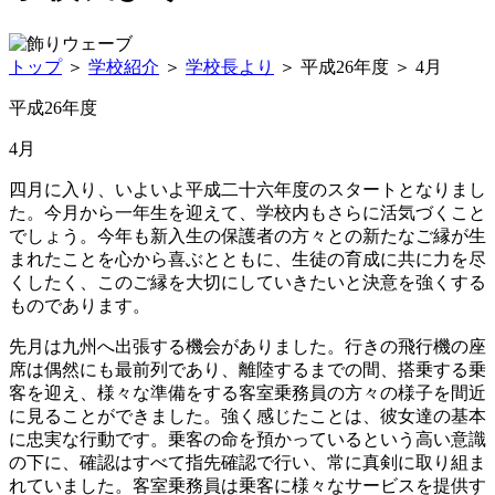
トップ
＞
学校紹介
＞
学校長より
＞
平成26年度
＞
4月
平成26年度
4月
四月に入り、いよいよ平成二十六年度のスタートとなりまし
た。今月から一年生を迎えて、学校内もさらに活気づくこと
でしょう。今年も新入生の保護者の方々との新たなご縁が生
まれたことを心から喜ぶとともに、生徒の育成に共に力を尽
くしたく、このご縁を大切にしていきたいと決意を強くする
ものであります。
先月は九州へ出張する機会がありました。行きの飛行機の座
席は偶然にも最前列であり、離陸するまでの間、搭乗する乗
客を迎え、様々な準備をする客室乗務員の方々の様子を間近
に見ることができました。強く感じたことは、彼女達の基本
に忠実な行動です。乗客の命を預かっているという高い意識
の下に、確認はすべて指先確認で行い、常に真剣に取り組ま
れていました。客室乗務員は乗客に様々なサービスを提供す