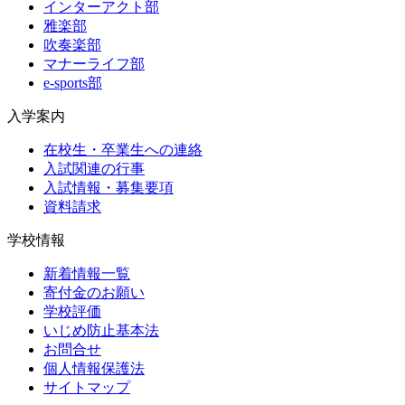
インターアクト部
雅楽部
吹奏楽部
マナーライフ部
e-sports部
入学案内
在校生・卒業生への連絡
入試関連の行事
入試情報・募集要項
資料請求
学校情報
新着情報一覧
寄付金のお願い
学校評価
いじめ防止基本法
お問合せ
個人情報保護法
サイトマップ